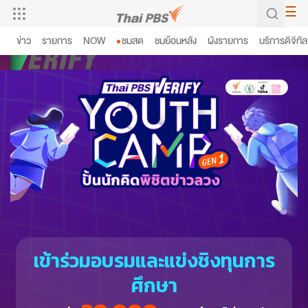
Skip
☰
to
ข่าว
รายการ
NOW
ชมสด
ชมย้อนหลัง
ผังรายการ
บริการดิจิทัล
content
เข้าร่วมอบรมและแข่งชิงทุนการ
ศึกษา