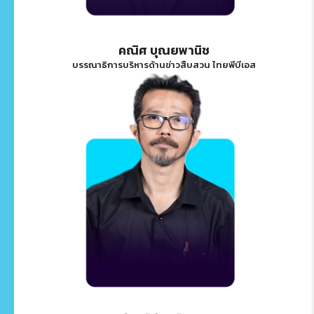
คณิศ บุณยพานิช
บรรณาธิการบริหารด้านข่าวสืบสวน ไทยพีบีเอส