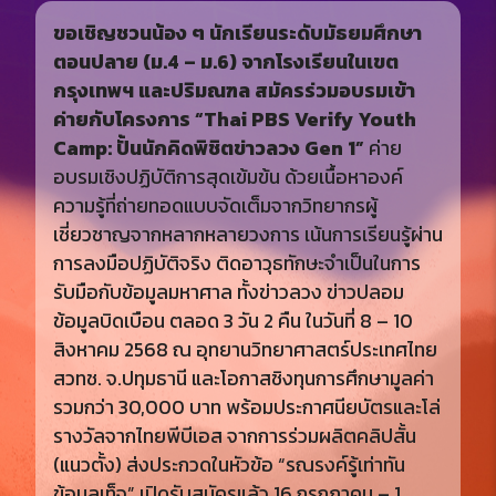
ขอเชิญชวนน้อง ๆ นักเรียนระดับมัธยมศึกษา
ตอนปลาย (ม.4 – ม.6) จากโรงเรียนในเขต
กรุงเทพฯ และปริมณฑล สมัครร่วมอบรมเข้า
ค่ายกับโครงการ “Thai PBS Verify Youth
Camp: ปั้นนักคิดพิชิตข่าวลวง Gen 1”
ค่าย
อบรมเชิงปฏิบัติการสุดเข้มข้น ด้วยเนื้อหาองค์
ความรู้ที่ถ่ายทอดแบบจัดเต็มจากวิทยากรผู้
เชี่ยวชาญจากหลากหลายวงการ เน้นการเรียนรู้ผ่าน
การลงมือปฏิบัติจริง ติดอาวุธทักษะจำเป็นในการ
รับมือกับข้อมูลมหาศาล ทั้งข่าวลวง ข่าวปลอม
ข้อมูลบิดเบือน ตลอด 3 วัน 2 คืน ในวันที่ 8 – 10
สิงหาคม 2568 ณ อุทยานวิทยาศาสตร์ประเทศไทย
สวทช. จ.ปทุมธานี และโอกาสชิงทุนการศึกษามูลค่า
รวมกว่า 30,000 บาท พร้อมประกาศนียบัตรและโล่
รางวัลจากไทยพีบีเอส จากการร่วมผลิตคลิปสั้น
(แนวตั้ง) ส่งประกวดในหัวข้อ “รณรงค์รู้เท่าทัน
ข้อมูลเท็จ” เปิดรับสมัครแล้ว 16 กรกฎาคม – 1