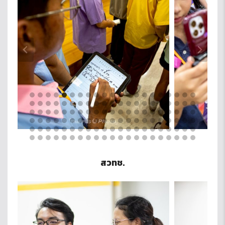
สวทช.