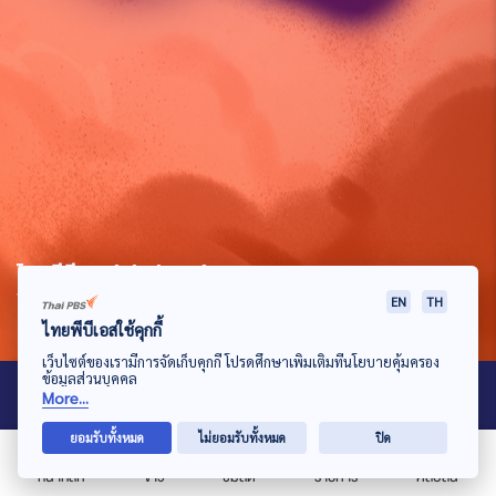
ไทบพีบีเอส (Thai PBS)
145 ถนนวิภาวดีรังสิต แขวงตลาดบางเขน เขตหลักสี่ กรุงเทพมหานคร 10210
EN
TH
ไทยพีบีเอสใช้คุกกี้
เว็บไซต์ของเรามีการจัดเก็บคุกกี้ โปรดศึกษาเพิ่มเติมที่นโยบายคุ้มครอง
ข้อมูลส่วนบุคคล
Contact Us
More...
ยอมรับทั้งหมด
ไม่ยอมรับทั้งหมด
ปิด
086-329-1695
หน้าหลัก
ข่าว
ชมสด
รายการ
คลิปสั้น
VerifyCamp@thaipbs.or.th