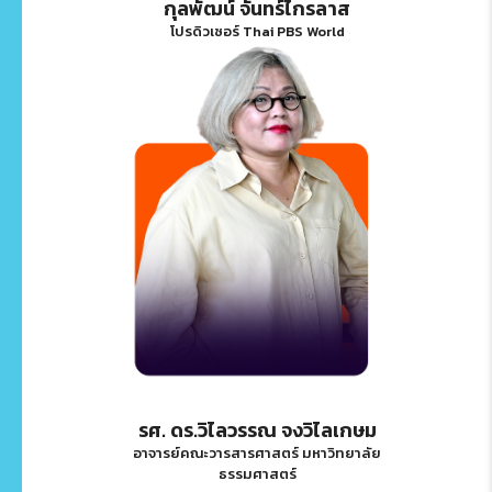
กุลพัฒน์ จันทร์ไกรลาส
โปรดิวเซอร์ Thai PBS World
รศ. ดร.วิไลวรรณ จงวิไลเกษม
อาจารย์คณะวารสารศาสตร์ มหาวิทยาลัย
ธรรมศาสตร์