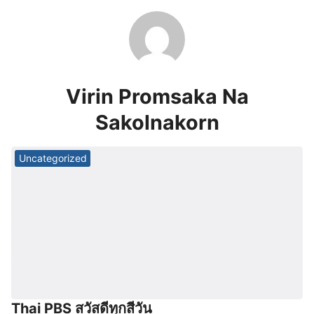
Skip
to
content
Virin Promsaka Na
Sakolnakorn
Uncategorized
Thai PBS สวัสดีทุกสีวัน